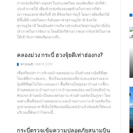
การแข่งขันกีฬา esport ในประเทศไทย รอบคัดเลือก นักกีฬา
ประจำภาคใต้ เพื่อเข้าเเข่งขันรอบสุดท้ายในรายการกีฬา
เยาวชนแห่งชาติครั้งที่ 39 ที่จังหวัดราชบุรี โดยการคัดเลือกได้
มีขึ้นที่ห้างสหไทยการ์เด้นพลาซ่าสุราษฎร์ธานี จังหวัด
สุราษฎร์ธานี โดยมีองค์การบริหารส่วนจังหวัดสุราษฎร์ธานีเป็น
เจ้าภาพในการจัดงาน โดยมีนักกีฬาเยาวชนจากจังหวัดในภาค
ใต้เข้ารับการคัดเลือกมากถึง...
คลองม่วง กระบี่ ฮวงจุ้ยดีเท่าฮ่องกง?
ข่าวกระบี่
/
MAY 4, 2019
เชื่อหรือเปล่าว่า บริเวณบ้านคลองม่วง เป็นทำเลฮวงจุ้ยดีที่สุด
ไม่แพ้ที่เกาะฮ่องกง... ซึ่งเป็นแหล่งท่องเที่ยวและแหล่งรวมฮวง
จุ้ยที่ดีที่สุดในโลก แน่นอนว่า พื้นที่ส่วนใหญ่ของ บ้านอ่าวเสี้ยว
บ้านคลองม่วง บ้านเกาะกวาง บ้านแหลมป่อง เลยไปจนถึงบ้าน
ทับแขก ด้านหน้าเป็นทะเลสวยงาม ส่วนด้านหลังเป็นภูเขา โดย
เฉพาะพื้นที่ของบ้านคลองม่วง และบ้านเกาะกวาง ด้านหลังเป็น
ภูเขาหงอนนาค ที่เห็นได้ชัดเจนเมื่อเงยหน้าแล้วหันหลังให้ทะเล
บริเวณนี้พันกว่าไร่ตรงนี้...
กระบี่ตรวจเข้มความปลอดภัยสนามบิน