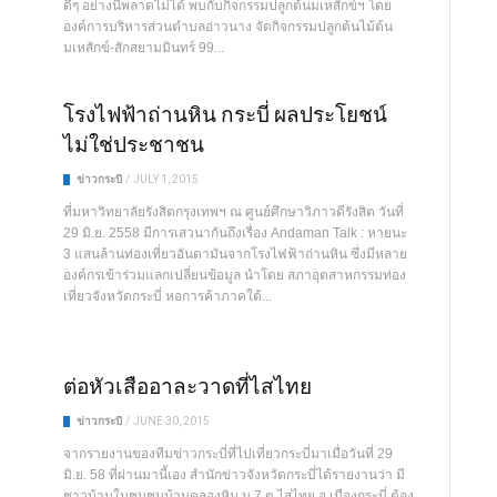
ดีๆ อย่างนี้พลาดไม่ได้ พบกับกิจกรรมปลูกต้นมเหสักข์ฯ โดย
องค์การบริหารส่วนตำบลอ่าวนาง จัดกิจกรรมปลูกต้นไม้ต้น
มเหสักข์-สักสยามมินทร์ 99...
โรงไฟฟ้าถ่านหิน กระบี่ ผลประโยชน์
ไม่ใช่ประชาชน
ข่าวกระบี่
/
JULY 1, 2015
ที่มหาวิทยาลัยรังสิตกรุงเทพฯ ณ ศูนย์ศึกษาวิภาวดีรังสิต วันที่
29 มิ.ย. 2558 มีการเสวนากันถึงเรื่อง Andaman Talk : หายนะ
3 แสนล้านท่องเที่ยวอันดามันจากโรงไฟฟ้าถ่านหิน ซึ่งมีหลาย
องค์กรเข้าร่วมแลกเปลี่ยนข้อมูล นำโดย สภาอุตสาหกรรมท่อง
เที่ยวจังหวัดกระบี่ หอการค้าภาคใต้...
ต่อหัวเสืออาละวาดที่ไสไทย
ข่าวกระบี่
/
JUNE 30, 2015
จากรายงานของทีมข่าวกระบี่ที่ไปเที่ยวกระบี่มาเมื่อวันที่ 29
มิ.ย. 58 ที่ผ่านมานี้เอง สำนักข่าวจังหวัดกระบี่ได้รายงานว่า มี
ชาวบ้านในชุมชนบ้านคลองหิน ม.7 ต.ไสไทย อ.เมืองกระบี่ ต้อง