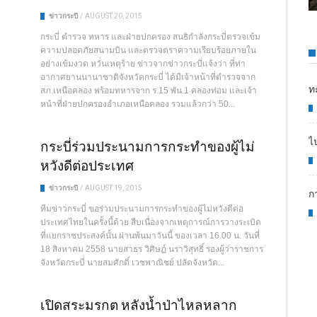
ข่าวกระบี่
/
AUGUST 20, 2015
กระบี่ ตำรวจ ทหาร และฝ่ายปกครอง สนธิกำลังกระบี่ตรวจเข้ม
ความปลอดภัยสนามบิน และตรวจตราความเรียบร้อยภายใน
อย่างเข้มงวด หวั่นเหตุร้าย ข่าวจากข่าวกระบี่แจ้งว่า ที่ท่า
อากาศยานนานาชาติจังหวัดกระบี่ ได้มีเจ้าหน้าที่ตำรวจจาก
ท
สภ.เหนือคลอง พร้อมทหารจาก ร.15 พัน.1 คลองท่อม และเจ้า
หน้าที่ฝ่ายปกครองอำเภอเหนือคลอง รวมแล้วกว่า 50...
ไ
กระบี่ร่วมประนามการกระทำของผู้ไม่
หวังดีต่อประเทศ
ข่าวกระบี่
/
AUGUST 19, 2015
ก
ทีมข่าวกระบี่ ขอร่วมประนามการกระทำของผู้ไม่หวังดีต่อ
ประเทศไทยในครั้งนี้ด้วย สืบเนื่องจากเหตุการณ์การวางระเบิด
ที่แยกราชประสงค์นั้น ผ่านพ้นมาวันนี้ ของเวลา 16.00 น. วันที่
18 สิงหาคม 2558 นายสาธร วิศิษฏ์ นราวิสุทธิ์ รองผู้ว่าราชการ
จังหวัดกระบี่ นายสมศักดิ์ เวชพาณิชย์ ปลัดจังหวัด...
เปิดสระมรกต หลังน้ำป่าไหลหลาก