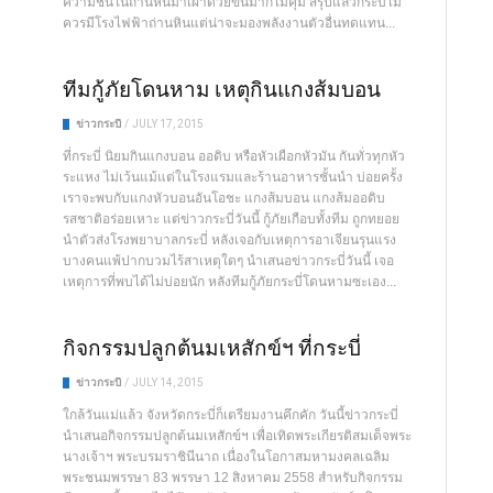
ความชื้นในถ่านหินมาเผาด้วยขนมาก็ไม่คุ้ม สรุปแล้วกระบี่ไม่
ควรมีโรงไฟฟ้าถ่านหินแต่น่าจะมองพลังงานตัวอื่นทดแทน...
ทีมกู้ภัยโดนหาม เหตุกินแกงส้มบอน
ข่าวกระบี่
/
JULY 17, 2015
ที่กระบี่ นิยมกินแกงบอน ออดิบ หรือหัวเผือกหัวมัน กันทั่วทุกหัว
ระแหง ไม่เว้นแม้แต่ในโรงแรมและร้านอาหารชั้นนำ บ่อยครั้ง
เราจะพบกับแกงหัวบอนอันโอชะ แกงส้มบอน แกงส้มออดิบ
รสชาติอร่อยเหาะ แต่ข่าวกระบี่วันนี้ กู้ภัยเกือบทั้งทีม ถูกทยอย
นำตัวส่งโรงพยาบาลกระบี่ หลังเจอกับเหตุการอาเจียนรุนแรง
บางคนแพ้ปากบวมไร้สาเหตุใดๆ นำเสนอข่าวกระบี่วันนี้ เจอ
เหตุการที่พบได้ไม่บ่อยนัก หลังทีมกู้ภัยกระบี่โดนหามซะเอง...
กิจกรรมปลูกต้นมเหสักข์ฯ ที่กระบี่
ข่าวกระบี่
/
JULY 14, 2015
ใกล้วันแม่แล้ว จังหวัดกระบี่ก็เตรียมงานคึกคัก วันนี้ข่าวกระบี่
นำเสนอกิจกรรมปลูกต้นมเหสักข์ฯ เพื่อเทิดพระเกียรติสมเด็จพระ
นางเจ้าฯ พระบรมราชินีนาถ เนื่องในโอกาสมหามงคลเฉลิม
พระชนมพรรษา 83 พรรษา 12 สิงหาคม 2558 สำหรับกิจกรรม