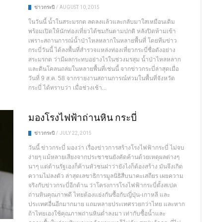
ข่าวกระบี่
/
AUGUST 10, 2015
ในวันนี้ น้ำในสระมรกต ลดลงแล้วและกลับมาใสเหมือนเดิม
พร้อมเปิดให้นักท่องเที่ยวได้ชมกันตามปกติ หลังปิดห้ามเข้า
เพราะสถานการณ์น้ำป่าไหลหลากในหลายพื้นที่ โดยทีมข่าว
กระบี่วันนี้ ได้ลงพื้นที่สำรวจแหล่งท่องเที่ยวกระบี่ชื่อดังอย่าง
สระมรกต ว่ามีผลกระทบอย่างไรในช่วงมรสุม น้ำป่าไหลหลาก
และดินโคลนถล่มในหลายพื้นที่เช่นนี้ จากข่าวกระบี่ล่าสุดเมื่อ
วันที่ 9 ส.ค. 58 จากรายงานสถานการณ์ท่วมในพื้นที่จังหวัด
กระบี่ ได้ทราบว่า เมื่อช่วงเช้า...
มองโรงไฟฟ้าถ่านหิน กระบี่
ข่าวกระบี่
/
JULY 22, 2015
วันนี้ ข่าวกระบี่ มองว่า เรื่องข่าวการสร้างโรงไฟฟ้ากระบี่ ไม่จบ
ง่ายๆ แม้หลายเสียงจากประชาชนยังคัดค้านด้วยเหตุผลต่างๆ
นาๆ แต่ด้านรัฐเองก็ค้านหัวชนฝาว่ายังไงก็ต้องสร้าง มันจึงเกิด
ความไม่ลงตัว ล่าสุดเลขาธิการมูลนิธิสืบนาคะเสถียร เผยความ
จริงกับข่าวกระบี่อีกด้าน ว่าโครงการโรงไฟฟ้ากระบี่ตั้งสเปค
ถ่านหินคุณภาพดี ไทยต้องแย่งกันซื้อกับญี่ปุ่น-เกาหลี และ
ประเทศอื่นอีกมากมาย แถมหลายประเทศรวยกว่าไทย และหาก
ถ้าไทยเองใช้คุณภาพถ่านหินต่ำลงมา เท่ากับซื้อน้ำและ