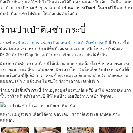
มื้อเที่ยงกันอยู่ แต่ก็ใช่ว่าไปถึงแล้วจะได้กินเลย คนจองกันเต็ม.. วันนี้เอาแบบ
ว่า ถ้ามากระบี่ช่วงเช้าๆ เราแนะนำ
ร้านอาหารเปิดเช้าในกระบี่
นี่เลย ร้าน
ติ่มซำที่ต้องเข้าไปชิมมาให้เลือกตัดสินใจกัน
ร้านปาเป่าติ่มซำ กระบี่
อย่างร้าน
ร้าน อาหาร อร่อย เปิดตอนเช้า ปาเป่าติ่มซำ กระบี่
นี่ รับรองไม่
ผิดหวังแน่นอน เพราะร้านมีพื้นที่จอดรถเยอะมาก เปิดให้อร่อยกันตั้งแต่
06:30 ถึง 15:00 ทุกวัน ไม่มีวันหยุด เรียกว่า อร่อยกันได้ทั้งวัน
มีบริการติ่มซำ ครบเครื่อง มีให้เลือกมากมาย แต่ต้องไปเช้าๆ หน่อยนะ คน
จะเยอะมาก แต่มีของเติมตลอด มีอาหารไทย-จีนให้เลือกรับประทานกันได้
แบบเต็มอิ่ม ซีฟู้ดก็มี ราคาค่อนข้างจะแพงแต่ก็แลกมาด้วยวัตถุดิบคุณภาพ
แน่นอน เข้าไปแล้วแทบไม่สนใจเรื่องราคากันเลยทีเดียว
ร้านปาเป่าติ่มซำ กระบี่
ร้านอยู่หัวมุมสี่แยกนกอินทรีย์ หาไม่เจอถามคนแถว
นั้น ว่าร้านติ่มซำในกระบี่ มีที่ไหนบ้าง เอ่ยชื่อร้านปาเป่า รู้ทุกคน
แนะนำเมนูติ่มซำ เลือกได้ตามชอบเลย!! ราคาก็เหมาะสมกับคุณภาพ
แน่นอน